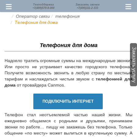
Техподдержка
Заказать звонок
+7(499)579-8-000
+7(495)111-2-333
Оператор связи
телефония
Телефония для дома
Телефония для дома
Заказать услугу
Надоело тратить огромные суммы на международные звонки?
Или просто не устраивает качество городского телефона?
Получите возможность звонить в любую страну по местным
тарифам и наслаждаться чистым звуком с
телефонией
для
дома
от провайдера Canmos.
ПОДКЛЮЧИТЬ ИНТЕРНЕТ
Телефон стал неотъемлемой частью нашей жизни. Мы
ежедневно общаемся с родными и друзьями, принимаем
звонки по работе… пиццу не закажешь без телефона. Только
общение «по месту» может вылиться в кругленькую сумму. А