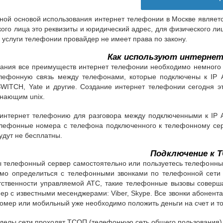
ой основой использования интернет телефонии в Москве является 
ого лица это реквизиты и юридический адрес, для физического ли
 услуги телефонии провайдер не имеет права по закону.
Как используют интерне
вания все преимуществ интернет телефонии необходимо немного 
елефонную связь между телефонами, которые подключены к IP 
eSWITCH, Yate и другие. Создание интернет телефонии сегодня 
знающим unix.
 интернет телефонию для разговора между подключенными к IP 
елефонные номера с телефона подключенного к телефонному сер
будут не бесплатны.
Подключение к 
ы телефонный сервер самостоятельно или пользуетесь телефонн
мо определиться с телефонными звонками по телефонной сети 
тственности управляемой АТС, такие телефонные вызовы соверш
ер с известными месенджерами: Viber, Skype. Все звонки абонентам 
мер или мобильный уже необходимо положить деньги на счет и тол
делы сети проходят ТСОП (телефонную сеть общего пользования),