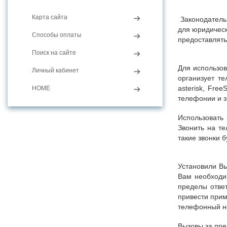
Карта сайта
Законодательн
для юридическ
Способы оплаты
предоставлять
Поиск на сайте
Для использо
Личный кабинет
организует т
asterisk, Fre
HOME
телефонии и 
Использовать
Звонить на т
такие звонки 
Установили В
Вам необходи
пределы отве
привести прим
телефонный но
Вызовы за пре