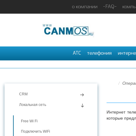
о компании
-FAQ-
компь
АТС
телефония
интерне
Опера
CRM
Локальная сеть
Интернет тел
которые предл
Free Wi Fi
Подключить WiFi