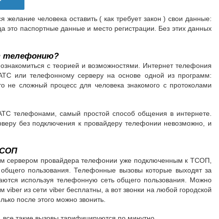
желание человека оставить ( как требует закон ) свои данные:
ца это паспортные данные и место регистрации. Без этих данных
т телефонию?
ознакомиться с теорией и возможностями. Интернет телефония
АТС или телефонному серверу на основе одной из программ:
это не сложный процесс для человека знакомого с протоколами
АТС телефонами, самый простой способ общения в интернете.
веру без подключения к провайдеру телефонии невозможно, и
ТСОП
ым сервером провайдера телефонии уже подключенным к ТСОП,
общего пользования. Телефонные вызовы которые выходят за
аются используя телефонную сеть общего пользования. Можно
viber из сети viber бесплатны, а вот звонки на любой городской
ько после этого можно звонить.
 все такие вызовы тарифицируются по минутно.