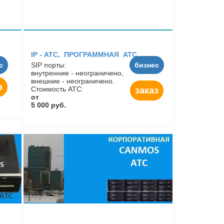
IP - АТC, ПРОГРАММНАЯ АТС
с
SIP порты:
бизнес
внутренние - неограничено,
внешние - неограничено.
з
Стоимость АТС:
заказ
от
5 000 руб.