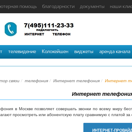
ютерная помощь
благодарности
документы
наши кли
т
телевидение
Колокейшен
виджеты
аренда канала
тор связи
телефония
Интернет телефония
Интернет те
Интернет телефония
ефония в Москве позволяет совершать звонки по всему миру бесп
агают просмотреть или абонентскую плату сравнимую с платой за
ИНТЕРНЕТ-ПРОВАЙ