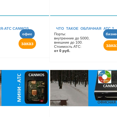
Я-АТС CANMOS
ЧТО ТАКОЕ ОБЛАЧНАЯ АТС ?
офис
Порты:
бизне
внутренние до 5000,
внешние до 100.
заказ
зака
Стоимость АТС:
от 0 руб.