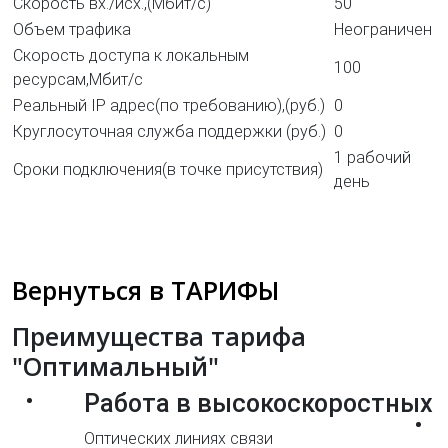
Скорость вх./исх.,(Мбит/c)
50
Объем трафика
Неограничен
Скорость доступа к локальным
100
ресурсам,Мбит/c
Реальный IP адрес(по требованию),(руб.)
0
Круглосуточная служба поддержки
(руб.)
0
1 рабочий
Сроки подключения(в точке присутствия)
день
Вернуться в ТАРИФЫ
Преимущества тарифа
"Оптимальный"
Работа в высокоскоростных
Оптических линиях связи