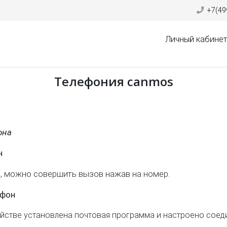
+7(49
Личный кабинет
Телефония canmos
она
н
и, можно совершить вызов нажав на номер.
ефон
ойстве установлена почтовая программа и настроено соед