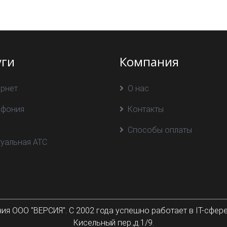
уги
Компания
ернет
О нас
ефония
Контакты
Способы оплаты
туальная АТС
я ООО "ВЕРСИЯ". С 2002 года успешно работает в IT-сфере
Кисельный пер.,д.1/9.