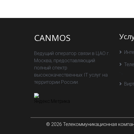
Усл
CANMOS
Инт
Ведущий оператор связи в ЦАО г.
Москва, предоставляющий
Тел
полный спектр
">
высококачественных IT услуг на
территории России.
Вир
© 2026 Телекоммуникационная компани