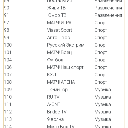
89
Ностальгия
Развлечения
90
Живи ТВ
Развлечения
91
Юмор ТВ
Развлечения
97
МАТЧ! ИГРА
Спорт
98
Viasat Sport
Спорт
99
Авто Плюс
Спорт
100
Русский Экстрим
Спорт
101
МАТЧ! Боец
Спорт
104
Футбол
Спорт
106
МАТЧ! Наш спорт
Спорт
107
КХЛ
Спорт
108
МАТЧ! АРЕНА
Спорт
109
Ля-минор
Музыка
110
RU TV
Музыка
111
A-ONE
Музыка
112
Bridge TV
Музыка
113
9 волна
Музыка
114
Music Box TV
Музыка