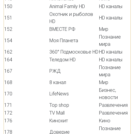
150
Animal Family HD
HD каналы
Охотник и рыболов
151
HD каналы
HD
152
ВМЕСТЕ РФ
Мир
Познание
154
Моя Планета
мира
162
360° Подмосковье HD
HD каналы
164
Теледом HD
HD каналы
Познание
167
РЖД
мира
168
8 канал
Мир
Бизнес,
170
LifeNews
новости
171
Top shop
Развлечения
172
TV Mall
Развлечения
176
Кинохит
Кино
Познание
178
Доверие