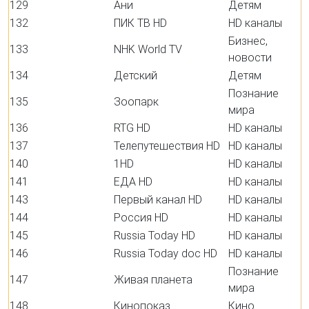
129
Ани
Детям
132
ПИК ТВ HD
HD каналы
Бизнес,
133
NHK World TV
новости
134
Детский
Детям
Познание
135
Зоопарк
мира
136
RTG HD
HD каналы
137
Телепутешествия HD
HD каналы
140
1HD
HD каналы
141
ЕДА HD
HD каналы
143
Первый канал HD
HD каналы
144
Россия HD
HD каналы
145
Russia Today HD
HD каналы
146
Russia Today doc HD
HD каналы
Познание
147
Живая планета
мира
148
Кинопоказ
Кино