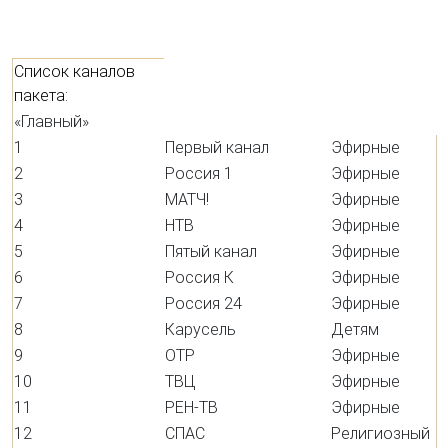
Список каналов
пакета:
«Главный»
1
Первый канал
Эфирные
2
Россия 1
Эфирные
3
МАТЧ!
Эфирные
4
НТВ
Эфирные
5
Пятый канал
Эфирные
6
Россия К
Эфирные
7
Россия 24
Эфирные
8
Карусель
Детям
9
ОТР
Эфирные
10
ТВЦ
Эфирные
11
РЕН-ТВ
Эфирные
12
СПАС
Религиозный