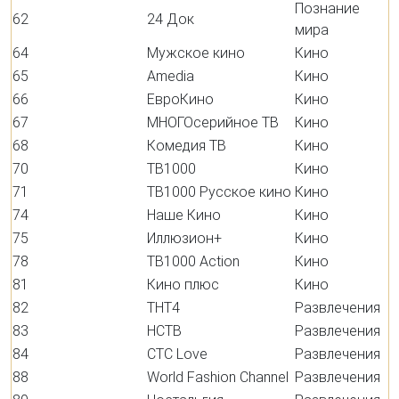
Познание
62
24 Док
мира
64
Мужское кино
Кино
65
Amedia
Кино
66
ЕвроКино
Кино
67
МНОГОсерийное ТВ
Кино
68
Комедия ТВ
Кино
70
ТВ1000
Кино
71
ТВ1000 Русское кино
Кино
74
Наше Кино
Кино
75
Иллюзион+
Кино
78
ТВ1000 Action
Кино
81
Кино плюс
Кино
82
ТНТ4
Развлечения
83
НСТВ
Развлечения
84
СТС Love
Развлечения
88
World Fashion Channel
Развлечения