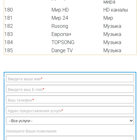
мира
180
Мир HD
HD каналы
181
Мир 24
Мир
182
Rusong
Музыка
183
Европа+
Музыка
184
TOPSONG
Музыка
185
Dange TV
Музыка
Форма заказа Цифрового ТВ
Введите ваше имя
*
Введите ваш E-mail
*
Ваш телефон
*
Адрес предоставления услуги
*
Напишите Ваши пожелания