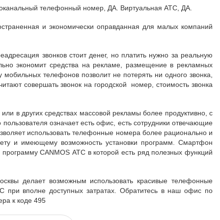
гоканальный телефонный номер, ДА. Виртуальная АТС, ДА.
остраненная и экономически оправданная для малых компаний
адресация звонков стоит денег, но платить нужно за реальную
льно экономит средства на рекламе, размещение в рекламных
 мобильных телефонов позволит не потерять ни одного звонка,
читают совершать звонок на городской номер, стоимость звонка
или в других средствах массовой рекламы более продуктивно, с
о пользователя означает есть офис, есть сотрудники отвечающие
позволяет использовать телефонные номера более рационально и
ету и имеющему возможность установки программ. Смартфон
ь программу CANMOS АТС в которой есть ряд полезных функций
осквы делает возможным использовать красивые телефонные
 при вполне доступных затратах. Обратитесь в наш офис по
ра к коде 495