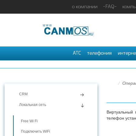
о компании
-FAQ-
компь
АТС
телефония
интерне
Опера
CRM
Локальная сеть
Виртуальный 
телефон уста
Free Wi Fi
Подключить WiFi