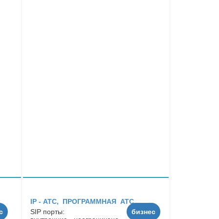
IP - АТC, ПРОГРАММНАЯ АТС
с
SIP порты:
бизнес