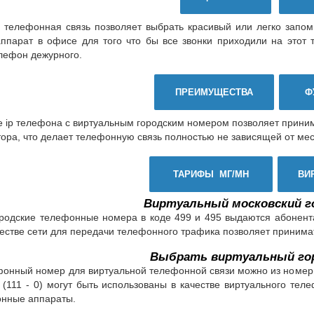
телефонная связь позволяет выбрать красивый или легко запо
парат в офисе для того что бы все звонки приходили на этот т
лефон дежурного.
ПРЕИМУЩЕСТВА
Ф
 ip телефона с виртуальным городским номером позволяет прини
ора, что делает телефонную связь полностью не зависящей от ме
ТАРИФЫ МГ/МН
ВИ
Виртуальный московский г
ородские телефонные номера в коде 499 и 495 выдаются абонен
честве сети для передачи телефонного трафика позволяет принимат
Выбрать виртуальный гор
онный номер для виртуальной телефонной связи можно из номерн
 (111 - 0) могут быть использованы в качестве виртуального те
нные аппараты.