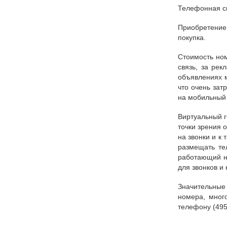
Телефонная св
Приобретение
покупка.
Стоимость ном
связь, за ре
объявлениях м
что очень зат
на мобильный
Виртуальный г
точки зрения 
на звонки и к
размещать те
работающий н
для звонков и
Значительные
номера, мног
телефону (495