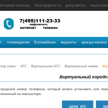
ютерная помощь
благодарности
документы
наши кли
т
телевидение
Колокейшен
виджеты
аренда канала
тор связи
АТС
Виртуальная АТС
Виртуальный номер
Ви
Виртуальный городс
городской номер телефона, который можно установить или пе
новленный на компьютере.
ЦЕНА АТС
ЗА