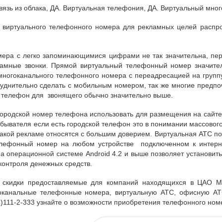
язь из облака, ДА. Виртуальная телефония, ДА. Виртуальный мно
 виртуального телефонного номера для рекламных целей распр
ера с легко запоминающимися цифрами не так значительна, пере
кламные звонки. Прямой виртуальный телефонный номер значите
ногоканального телефонного номера с переадресацией на группу
руднительно сделать с мобильным номером, так же многие предпо
 телефон для звонящего обычно значительно выше.
ородской номер телефона использовать для размещения на сайте 
обывателя если есть городской телефон это в понимании массовог
 такой рекламе относятся с большим доверием. Виртуальная АТС 
лефонный номер на любом устройстве подключенном к интерн
а операционной системе Android 4.2 и выше позволяет установит
 контроля денежных средств.
 скидки предоставляемые для компаний находящихся в ЦАО М
оканальные телефонные номера, виртуальную АТС, офисную АТС
)111-2-333 узнайте о возможности приобретения телефонного номе