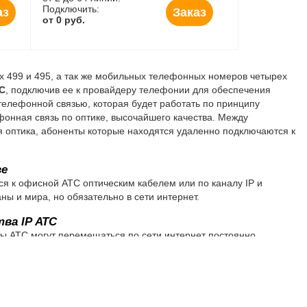
Подключить:
аз
Заказ
от 0 руб.
х 499 и 495, а так же мобильных телефонных номеров четырех
С
, подключив ее к провайдеру телефонии для обеспечения
елефонной связью, которая будет работать по принципу
ефонная связь по оптике, высочайшего качества. Между
оптика, абоненты которые находятся удаленно подключаются к
ве
ся к офисной АТС оптическим кабелем или по каналу IP и
ны и мира, но обязательно в сети интернет.
ва IP АТС
ы АТС могут перемещаться по сети интернет постоянно
широкими возможностями, чем беспроводная телефонная связь с
аторов телефонии с различными телефонными кодами городов.
ов с различных номеров позволяет сделать вызовы более
бесплатно в офис компании.