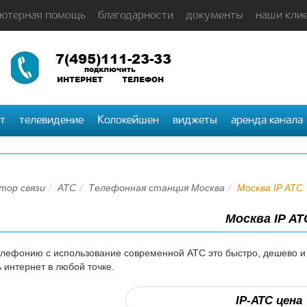
ютерная помощь
благодарности
документы
наши кли
т
телевидение
Колокейшен
виджеты
аренда канала
тор связи
АТС
Телефонная станция Москва
Москва IP АТС
Москва IP АТ
лефонию с использование современной АТС это быстро, дешево и 
ь интернет в любой точке.
IP-АТС цена