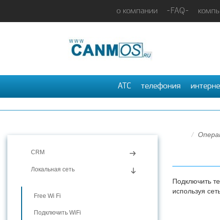
о компании
-FAQ-
компь
АТС
телефония
интерне
Опера
CRM
Локальная сеть
Подключить те
используя сет
Free Wi Fi
Подключить WiFi