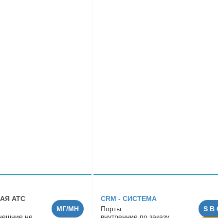
АЯ АТС
CRM - СИСТЕМА
МГ/МН
Порты:
S B 
внешние не
внутренние по заказу,