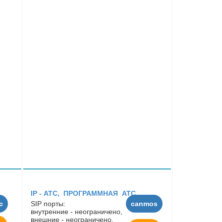
IP - АТC, ПРОГРАММНАЯ АТС
с
SIP порты:
canmos
внутренние - неограничено,
внешние - неограничено.