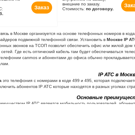
внешние по заказу.
Зак
Заказ
С:
Стоимость:
по договору.
б.
язь в Москве организуется на основе телефонных номеров в кода
айдеров подвижной телефонной связи. Установить в
Москве IP АТ
нных звонков на ТСОП позволит обеспечить офис или жилой дом т
 сетей. Где есть оптический кабель там будет обеспечиваться тел
елефонии canmos и абонентами до офиса обычно прокладывается 
алам.
IP АТС в Моск
а
это телефония с номерами в коде 499 и 495, которая подключает
ключить абонентов IP АТС которые находятся в разных уголках стра
Основные преимущест
муществом IP АТС является мобильность пользователей, абонент
вязи. Сегодня IP телефония является более мобильной, с более 
м G3. Большинство IP АТС позволяет подключить несколько опер
нки на свой телефон подключенный одновременно на прием звонк
пользователей. WebRTC звонки позволяют пользователю звонить 