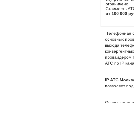
ограничено
Стоимость АТ
от 100 000 ру
Телефонная св
основных пров
выхода телефо
конвергентных
провайдером т
АТС по IP кан
IP АТС Москв
позволяет под
Основным преи
находясь на с
использование
Принимать зво
дешевыми для 