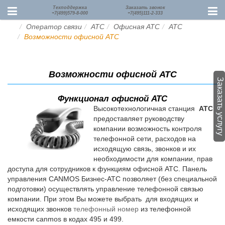
Техподдержка
Заказать звонок
+7(499)579-8-000
+7(495)111-2-333
Оператор связи
АТС
Офисная АТС
АТС
Возможности офисной АТС
Возможности офисной АТС
Заказать услугу
Функционал офисной АТС
Высокотехнологичная станция
АТС
предоставляет руководству
компании возможность контроля
телефонной сети, расходов на
исходящую связь, звонков и их
необходимости для компании, прав
доступа для сотрудников к функциям офисной АТС. Панель
управления CANMOS Бизнес-АТС позволяет (без специальной
подготовки) осуществлять управление телефонной связью
компании. При этом Вы можете выбрать для входящих и
исходящих звонков
телефонный номер
из телефонной
емкости canmos в кодах 495 и 499.