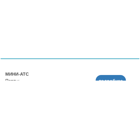
МИНИ-АТС
Порты:
подробнее
Внутренние 100
Внешние 10
заказать
Стоимость:
от 9000 руб.