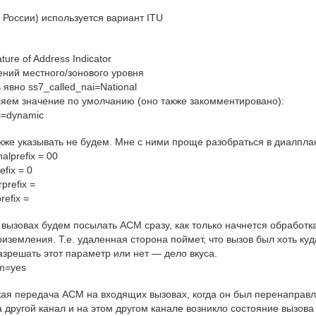
в России) используется вариант ITU
ture of Address Indicator
ений местного/зонового уровня
 явно ss7_called_nai=National
ляем значение по умолчанию (оно также закомментировано):
i=dynamic
кже указывать не будем. Мне с ними проще разобраться в диалпла
nalprefix = 00
efix = 0
prefix =
efix =
 вызовах будем посылать ACM сразу, как только начнется обработк
риземления. Т.е. удаленная сторона поймет, что вызов был хоть куд
Разрешать этот параметр или нет — дело вкуса.
cm=yes
кая передача ACM на входящих вызовах, когда он был перенаправ
на другой канал и на этом другом канале возникло состояние вызова