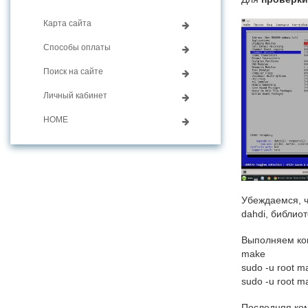
Карта сайта
Способы оплаты
Поиск на сайте
Личный кабинет
HOME
Убеждаемся, ч
dahdi, библиотек
Выполняем ком
make
sudo -u root ma
sudo -u root m
Последняя ком