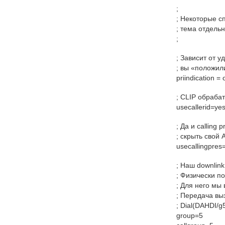
;
; Некоторые с
; тема отдельн
;
; Зависит от 
; вы «положил
priindication =
; CLIP обраба
usecallerid=ye
; Да и calling
; скрыть свой 
usecallingpres
; Наш downlin
; Физически п
; Для него мы 
; Передача вы
; Dial(DAHDI/
group=5