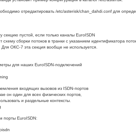
обходимо отредактировать /etc/asterisk/chan_dahdi.conf для опре
ту секцию пустой, если только каналы EuroISDN
ют схему сборки потоков в транки с указанием идентификатора пото
. Для ОКС-7 эта секция вообще не используется.
метры для наших EuroISDN-подключений
ming
иземления входящих вызовов из ISDN-портов
чае он один для всех физических портов,
пользовать и раздельные контексты.
g
м порты EuroISDN:
oisdn