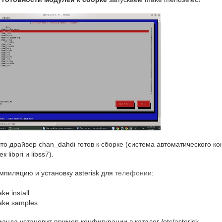
то драйвер chan_dahdi готов к сборке (система автоматического 
 libpri и libss7).
пиляцию и установку asterisk для
телефонии
:
ke install
ake samples
анда установит пример конфигурации в каталог /etc/asterisk.