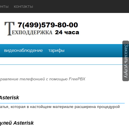
енты
контакты
Заказать услугу
видеонаблюдение
тарифы
равление телефонией с помощью FreePBX
sterisk
татья, которая в настойщем материале расширена процедурой
лей Asterisk