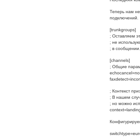
Теперь нам не
подключений.
[trunkgroups]
; Оставляем э
; не использу
; в сообщении
[channels]
; Общие пара
echocancel=no
faxdetect=inco
; Контекст пр
; В нашем слу
; но можно ис
context=landin
Конфигурируе
switchtype=eur