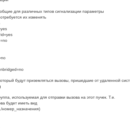
 общие для различных типов сигнализации параметры
потребуется их изменять
s
=yes
erid=yes
g=no
=no
nbridged=no
а который будут приземляться вызовы, пришедшие от удаленной сис
g
руппа, используемая для отправки вызова на этот пучек. Т.е.
ова будет иметь вид
g1/номер_назначения)
1