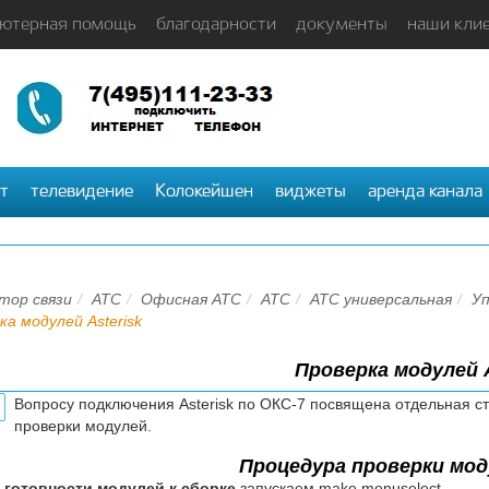
ютерная помощь
благодарности
документы
наши кли
т
телевидение
Колокейшен
виджеты
аренда канала
тор связи
АТС
Офисная АТС
АТС
АТС универсальная
Уп
ка модулей Asterisk
Проверка модулей A
Вопросу подключения Asterisk по ОКС-7 посвящена отдельная с
проверки модулей.
Процедура проверки моду
 готовности модулей к сборке
запускаем make menuselect