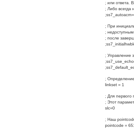
; или ответа. 
; Либо всегда 
;ss7_autoacm=
; При инициал
; недоступным
; после завер
;ss7_initialhwb
; Управление 
;ss7_use_echo
;ss7_default_e
; Определение 
linkset = 1
; Для первого
; Этот параме
slc=0
; Наш pointcod
pointcode = 65