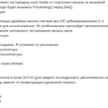
Влияет на передачу early media от стороннего канала на вызывной.
надо будет вызывать Proceeding() перед Dial().
yes
изации драйвера канала считаем все CIC заблокированными (т. е.
и для использования). Их разблокировка произойдет автоматическ
шения логического тестирования канала связи.
lo=yes
эходавом. Я оставляю по умолчанию.
control=yes
chocontrol=yes
пучка (linkset)
 потока в пучке SLC=0 (для каждого последующего увеличивается на
тр зависит от конфигурации удаленной стороны
e
1