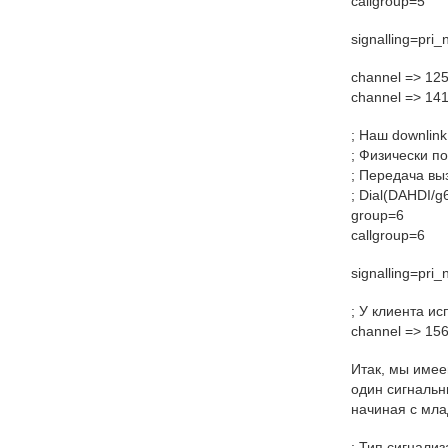
callgroup=5
signalling=pri_
channel => 12
channel => 14
; Наш downlin
; Физически п
; Передача вы
; Dial(DAHDI/
group=6
callgroup=6
signalling=pri_
; У клиента и
channel => 15
Итак, мы имее
один сигнальн
начиная с мла
; Тип сигнали