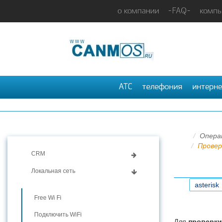
о компании
-FAQ-
компь
АТС
телефония
интерне
Опера
Провер
CRM
Локальная сеть
asterisk
Free Wi Fi
Подключить WiFi
Для
проверки