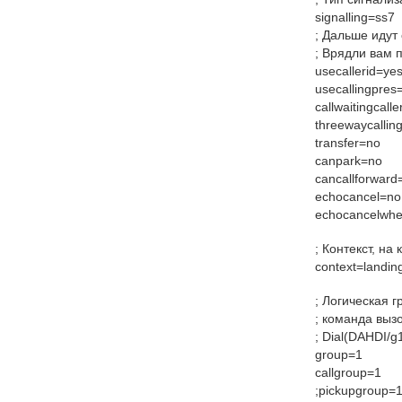
signalling=ss7
; Дальше идут
; Врядли вам 
usecallerid=ye
usecallingpres
callwaitingcall
threewaycallin
transfer=no
canpark=no
cancallforward
echocancel=no
echocancelwhe
; Контекст, н
context=landin
; Логическая г
; команда выз
; Dial(DAHDI/
group=1
callgroup=1
;pickupgroup=