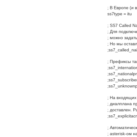
; В Европе (и 
ss7type = itu
; SS7 Called Na
; Для подключ
; можно задать
; Но мы остав
;ss7_called_na
; Префиксы та
;ss7_internatio
;ss7_nationalpr
;ss7_subscriber
;ss7_unknownpr
; На входящих
; диалплана п
; доставлен. 
;ss7_explicita
; Автоматичес
; asterisk-ом 