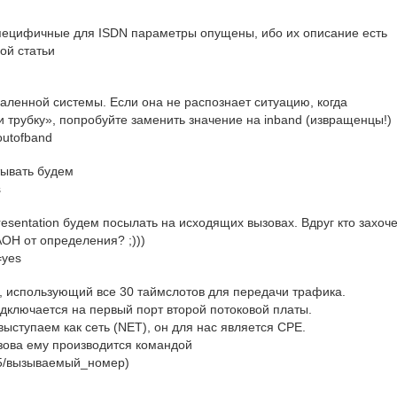
пецифичные для ISDN параметры опущены, ибо их описание есть
ой статьи
удаленной системы. Если она не распознает ситуацию, когда
и трубку», попробуйте заменить значение на inband (извращенцы!)
 outofband
тывать будем
s
 presentation будем посылать на исходящих вызовах. Вдруг кто захоч
АОН от определения? ;)))
=yes
k, использующий все 30 таймслотов для передачи трафика.
одключается на первый порт второй потоковой платы.
выступаем как сеть (NET), он для нас является CPE.
зова ему производится командой
g5/вызываемый_номер)