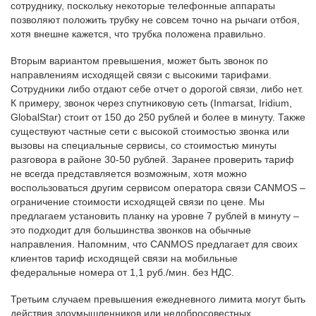
сотруднику, поскольку некоторые телефонные аппараты
позволяют положить трубку не совсем точно на рычаги отбоя,
хотя внешне кажется, что трубка положена правильно.
Вторым вариантом превышения, может быть звонок по
направлениям исходящей связи с высокими тарифами.
Сотрудники либо отдают себе отчет о дорогой связи, либо нет.
К примеру, звонок через спутниковую сеть (Inmarsat, Iridium,
GlobalStar) стоит от 150 до 250 рублей и более в минуту. Также
существуют частные сети с высокой стоимостью звонка или
вызовы на специальные сервисы, со стоимостью минуты
разговора в районе 30-50 рублей. Заранее проверить тариф
не всегда представляется возможным, хотя можно
воспользоваться другим сервисом оператора связи CANMOS –
ограничение стоимости исходящей связи по цене. Мы
предлагаем установить планку на уровне 7 рублей в минуту –
это подходит для большинства звонков на обычные
направления. Напомним, что CANMOS предлагает для своих
клиентов тариф исходящей связи на мобильные
федеральные номера от 1,1 руб./мин. без НДС.
Третьим случаем превышения ежедневного лимита могут быть
действия злоумышленников или недобросовестных