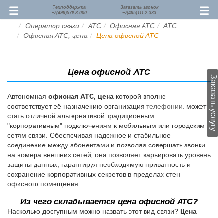
Техподдержка
Заказать звонок
+7(499)579-8-000
+7(495)111-2-333
Оператор связи
АТС
Офисная АТС
АТС
Офисная АТС, цена
Цена офисной АТС
Цена офисной АТС
Заказать услугу
Автономная
офисная АТС, цена
которой вполне
соответствует её назначению организация
телефонии
, может
стать отличной альтернативой традиционным
"корпоративным" подключениям к мобильным или городским
сетям связи. Обеспечивая надежное и стабильное
соединение между абонентами и позволяя совершать звонки
на номера внешних сетей, она позволяет варьировать уровень
защиты данных, гарантируя необходимую приватность и
сохранение корпоративных секретов в пределах стен
офисного помещения.
Из чего складывается цена офисной АТС?
Насколько доступным можно назвать этот вид связи?
Цена