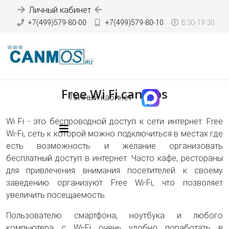
Личный кабинет
+7(499)579-80-00
+7(499)579-80-10
8:30-19:30
Free Wi Fi canmos
Личный кабинет
Wi Fi - это беспроводной доступ к сети интернет. Free
Wi-Fi, сеть к которой можно подключиться в местах где
есть возможность и желание организовать
бесплатный доступ в интернет. Часто кафе, рестораны
для привлечения внимания посетителей к своему
заведению организуют Free Wi-Fi, что позволяет
увеличить посещаемость.
Пользователю смартфона, ноутбука и любого
компьютера с Wi-Fi очень удобно поработать в