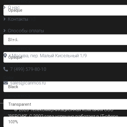
Transparency
О нас
Background
Контакты
Color
Способы оплаты
Контакты
Transparency
г.Москва, пер. Малый Кисельный 1/9
Window
7 (499) 579-80-10
Color
sales@canmos.ru
Transparency
© 2026 Телекоммуникационная компания ООО
Font Size
"ВЕРСИЯ". С 2002 года успешно работает в IT-сфере.
Адрес офиса 107031, г.Москва Малый Кисельный