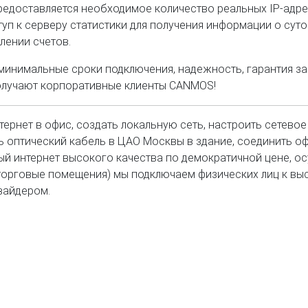
редоставляется необходимое количество реальных IP-адре
уп к серверу статистики для получения информации о сут
лении счетов.
минимальные сроки подключения, надежность, гарантия з
получают корпоративные клиенты CANMOS!
ернет в офис, создать локальную сеть, настроить сетево
ь оптический кабель в ЦАО Москвы в здание, соединить 
ый интернет высокого качества по демократичной цене, ос
торговые помещения) мы подключаем физических лиц к вы
вайдером.