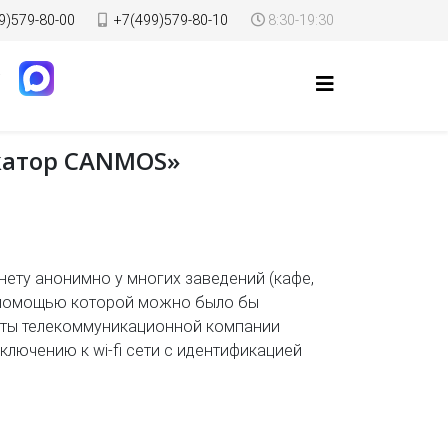
9)579-80-00
+7(499)579-80-10
8:30-19:30
икатор CANMOS»
рнету анонимно у многих заведений (кафе,
 с помощью которой можно было бы
сты телекоммуникационной компании
лючению к wi-fi сети с идентификацией