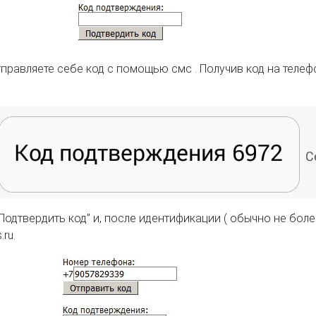
тправляете себе код с помощью смс . Получив код на тел
одтвердить код” и, после идентификации ( обычно не боле
s
.
ru
.