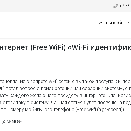
+7(49
Личный кабинет
тернет (Free WiFi) «Wi-Fi идентиф
ановления о запрете wi-fi сетей с выдачей доступа к инте
. д.) встал вопрос о приобретении или создании системы,
ать каждого желающего посидеть в интернете. Специали
отали такую систему. Данная статья будет посвящена подк
по номеру мобильного телефона (Free wi-fi (high-speed)).
ор
CANMOS
»
.