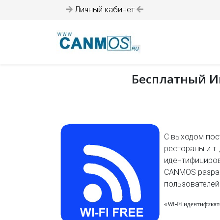
Личный кабинет
Бесплатный Ин
С выходом пост
рестораны и т
идентифициров
CANMOS разраб
пользователей 
«
Wi
-
Fi
идентификат