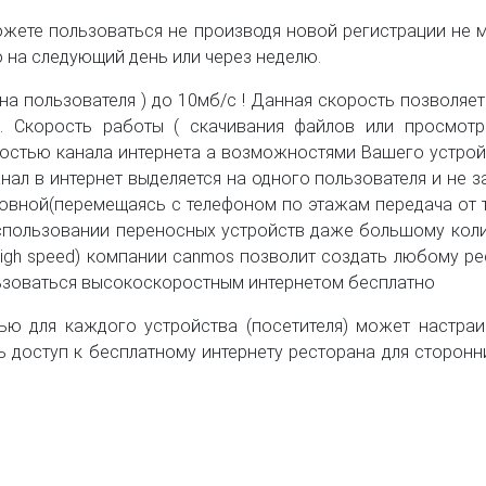
ожете пользоваться не производя новой регистрации не м
 на следующий день или через неделю.
на пользователя ) до 10мб/
c
! Данная скорость позволяет
те. Скорость работы ( скачивания файлов или просмот
остью канала интернета а возможностями Вашего устрой
л в интернет выделяется на одного пользователя и не за
вной(перемещаясь с телефоном по этажам передача от то
спользовании переносных устройств даже большому коли
high speed) компании
canmos
позволит создать любому рес
ользоваться высокоскоростным интернетом бесплатно
ю для каждого устройства (посетителя) может настраи
ь доступ к бесплатному интернету ресторана для сторон