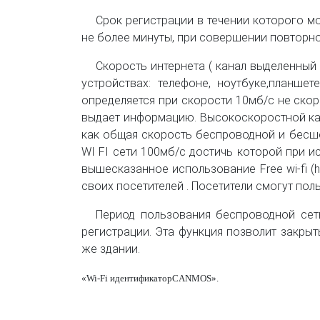
Срок регистрации в течении которого м
не более минуты, при совершении повторно
Скорость интернета ( канал выделенный 
устройствах: телефоне, ноутбуке,планше
определяется при скорости 10мб/
c
не скор
выдает информацию. Высокоскоростной кана
как общая скорость беспроводной и бесшо
WI
FI
сети 100мб/
c
достичь которой при и
вышесказанное использование Free wi-fi (
своих посетителей . Посетители смогут п
Период пользования беспроводной сеть
регистрации. Эта функция позволит закрыт
же здании.
«
Wi
-
Fi
идентификатор
CANMOS
»
.